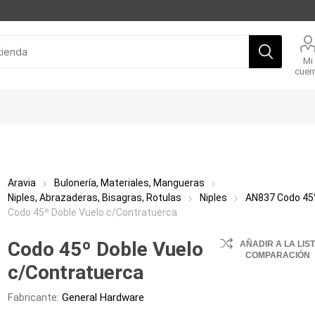
Mi
cuen
Aravia
Bulonería, Materiales, Mangueras
Niples, Abrazaderas, Bisagras, Rotulas
Niples
AN837 Codo 45
Codo 45º Doble Vuelo c/Contratuerca
Codo 45º Doble Vuelo
AÑADIR A LA LIS
COMPARACIÓN
c/Contratuerca
Fabricante:
General Hardware