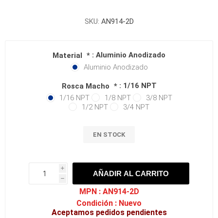
SKU:
AN914-2D
: Aluminio Anodizado
Material
*
Aluminio Anodizado
: 1/16 NPT
Rosca Macho
*
1/16 NPT
1/8 NPT
3/8 NPT
1/2 NPT
3/4 NPT
EN STOCK
i
AÑADIR AL CARRITO
h
h
MPN :
AN914-2D
Condición :
Nuevo
Aceptamos pedidos pendientes