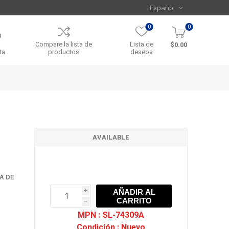
0
0
Compare la lista de
Lista de
$0.00
ta
productos
deseos
AVAILABLE
TA DE
AÑADIR AL
i
CARRITO
h
h
MPN :
SL-74309A
Condición :
Nuevo