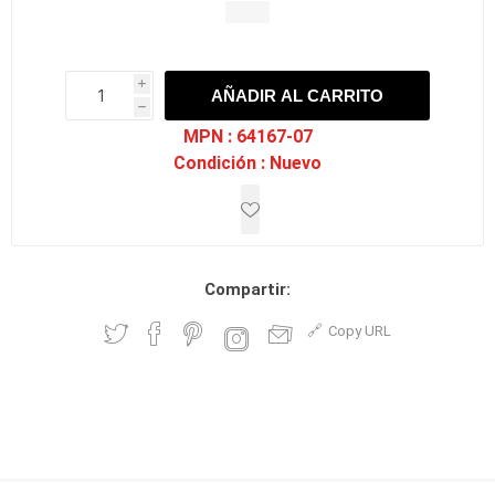
i
AÑADIR AL CARRITO
h
h
MPN :
64167-07
Condición :
Nuevo
Compartir:
Copy URL