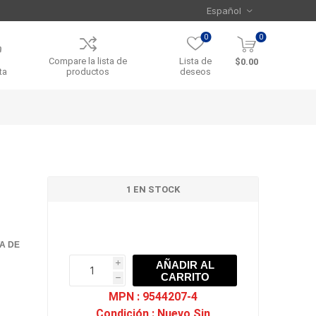
0
0
Compare la lista de
Lista de
$0.00
ta
productos
deseos
1 EN STOCK
TA DE
AÑADIR AL
i
CARRITO
h
h
MPN :
9544207-4
Condición :
Nuevo Sin