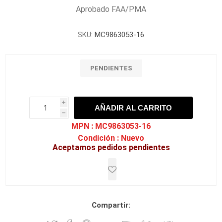
Aprobado FAA/PMA
SKU:
MC9863053-16
PENDIENTES
i
AÑADIR AL CARRITO
h
h
MPN :
MC9863053-16
Condición :
Nuevo
Aceptamos pedidos pendientes
Compartir: