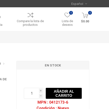
0
0
Compare la lista de
Lista de
$0.00
ta
productos
deseos
s
EN STOCK
TA DE
AÑADIR AL
i
CARRITO
h
h
MPN :
0412173-6
Condición :
Nuevo