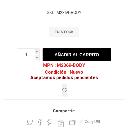
SKU:
M2369-BODY
EN STOCK
i
AÑADIR AL CARRITO
h
h
MPN :
M2369-BODY
Condición :
Nuevo
Aceptamos pedidos pendientes
Compartir:
Copy URL