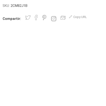
SKU:
2CM82J1B
Copy URL
Compartir: