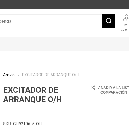
Mi
cuen
Aravia
EXCITADOR DE ARRANQUE O/H
EXCITADOR DE
AÑADIR A LA LIS
COMPARACIÓN
ARRANQUE O/H
SKU:
CH92106-5-OH