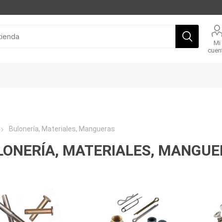
Mi
cuen
Bulonería, Materiales, Mangueras
LONERÍA, MATERIALES, MANGU