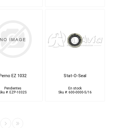
Perno EZ 1032
Stat-O-Seal
Pendientes
En stock
Sku #: EZP-1032S
Sku #: 600-0000-5/16