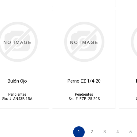
Bulón Ojo
Perno EZ 1/4-20
Pendientes
Pendientes
Sku #: AN43B-15A
Sku #: EZP-.25-20S
1
2
3
4
5