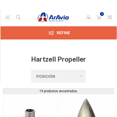
0
Categoría
Cessna
(3)
REFINE
Governores
(4)
Hartzell Propeller
Hélices
(12)
Disponible
19 productos encontrados.