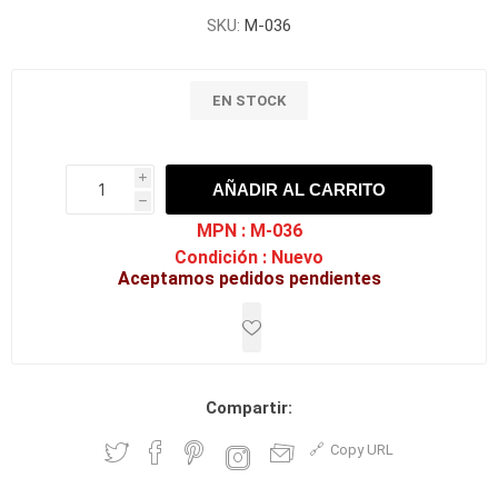
SKU:
M-036
EN STOCK
i
AÑADIR AL CARRITO
h
h
MPN :
M-036
Condición :
Nuevo
Aceptamos pedidos pendientes
Compartir:
Copy URL