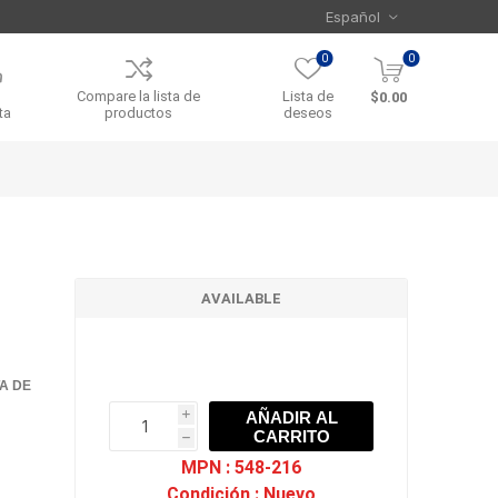
0
0
Compare la lista de
Lista de
$0.00
ta
productos
deseos
AVAILABLE
TA DE
AÑADIR AL
i
CARRITO
h
h
MPN :
548-216
Condición :
Nuevo