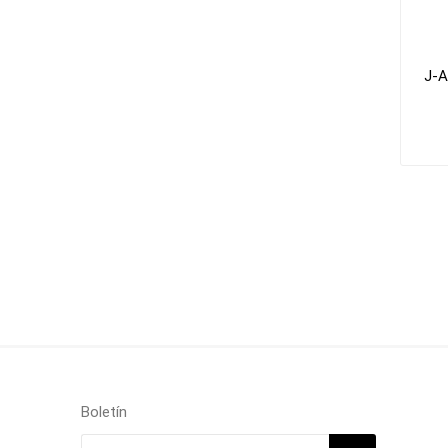
J-A
Boletín