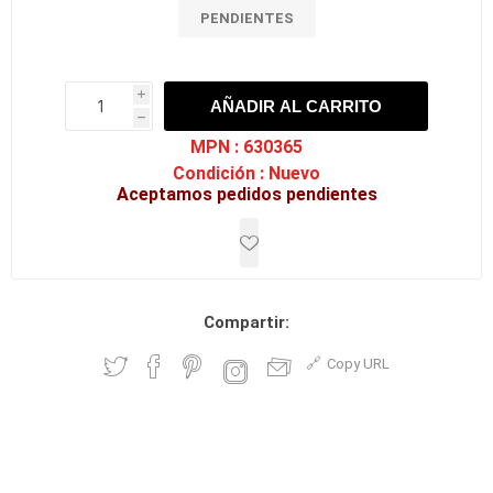
PENDIENTES
i
AÑADIR AL CARRITO
h
h
MPN :
630365
Condición :
Nuevo
Aceptamos pedidos pendientes
Compartir:
Copy URL