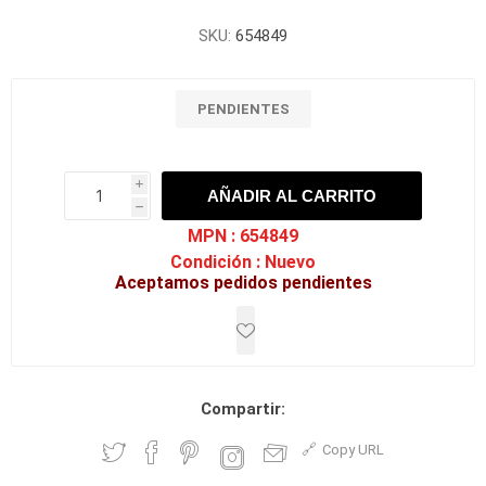
SKU:
654849
PENDIENTES
i
AÑADIR AL CARRITO
h
h
MPN :
654849
Condición :
Nuevo
Aceptamos pedidos pendientes
Compartir:
Copy URL