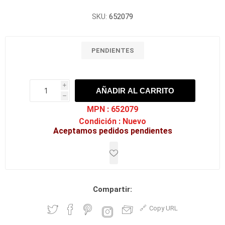
SKU:
652079
PENDIENTES
i
AÑADIR AL CARRITO
h
h
MPN :
652079
Condición :
Nuevo
Aceptamos pedidos pendientes
Compartir:
Copy URL