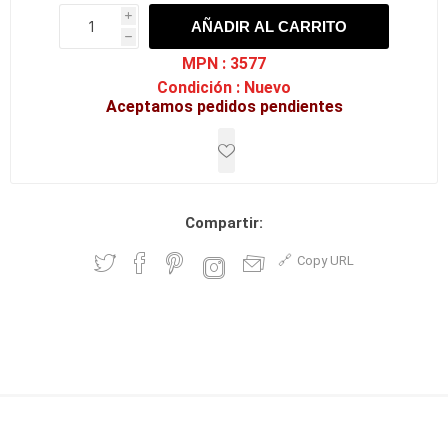
i
AÑADIR AL CARRITO
h
h
MPN :
3577
Condición :
Nuevo
Aceptamos pedidos pendientes
Compartir:
Copy URL