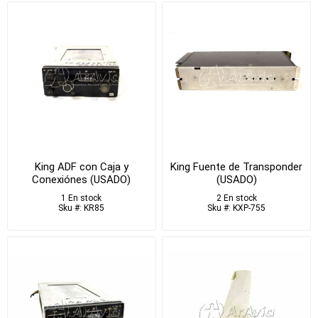
King ADF con Caja y
King Fuente de Transponder
Conexiónes (USADO)
(USADO)
1 En stock
2 En stock
Sku #: KR85
Sku #: KXP-755