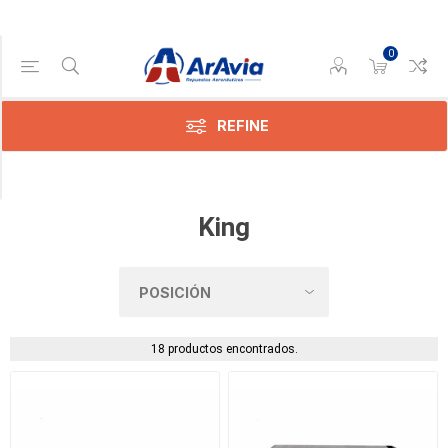
0
Categoría
Radios
y
REFINE
Aviónica
Usada
(18)
King
18 productos encontrados.