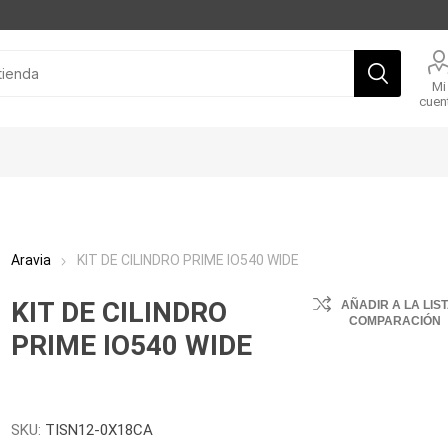
Mi
cuen
Aravia
KIT DE CILINDRO PRIME IO540 WIDE
KIT DE CILINDRO
AÑADIR A LA LIS
COMPARACIÓN
PRIME IO540 WIDE
SKU:
TISN12-0X18CA