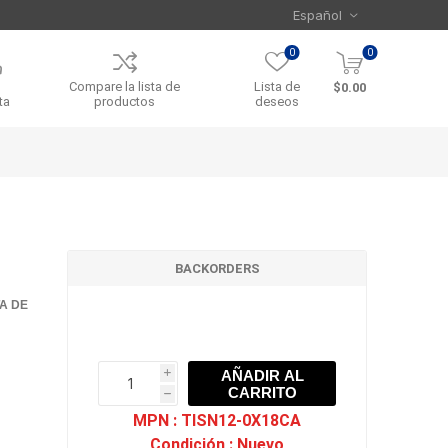
0
0
Compare la lista de
Lista de
$0.00
ta
productos
deseos
BACKORDERS
TA DE
AÑADIR AL
i
CARRITO
h
h
MPN :
TISN12-0X18CA
Condición :
Nuevo