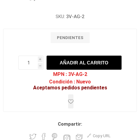
SKU:
3V-AG-2
PENDIENTES
i
AÑADIR AL CARRITO
h
h
MPN :
3V-AG-2
Condición :
Nuevo
Aceptamos pedidos pendientes
Compartir:
Copy URL