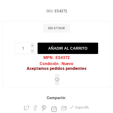
SKU:
ES4372
EN STOCK
i
AÑADIR AL CARRITO
h
h
MPN :
ES4372
Condición :
Nuevo
Aceptamos pedidos pendientes
Compartir:
Copy URL