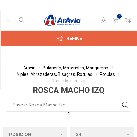
0
Gama de precios
Min:$25.00
$36.00
REFINE
Categoría
Aravia
Bulonería, Materiales, Mangueras
Niples, Abrazaderas, Bisagras, Rotulas
Rótulas
Rosca Macho Izq
Fabricante
ROSCA MACHO IZQ