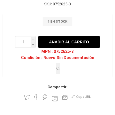
SKU:
0752625-3
1 EN STOCK
i
AÑADIR AL CARRITO
h
h
MPN :
0752625-3
Condición :
Nuevo Sin Documentación
Compartir:
Copy URL