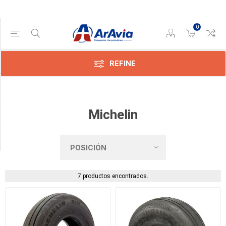
0
Categoría
Cubiertas
(7)
REFINE
APLICACION
TELAS
Michelin
MEDIDA
7 productos encontrados.