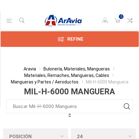
0
Gama de precios
Min:$68.00
$69.00
REFINE
Categoría
Aravia
Bulonería, Materiales, Mangueras
Materiales, Remaches, Mangueras, Cables
Mangueras y Partes / Aeroductos
Mil-H-6000 Manguera
Fabricante
MIL-H-6000 MANGUERA
Diámetro Interior