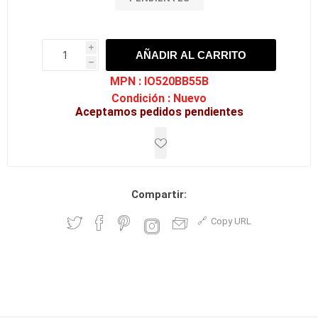
i
AÑADIR AL CARRITO
h
h
MPN :
IO520BB55B
Condición :
Nuevo
Aceptamos pedidos pendientes
Compartir:
Copy URL