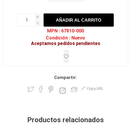
i
AÑADIR AL CARRITO
h
h
MPN :
67810-000
Condición :
Nuevo
Aceptamos pedidos pendientes
Compartir:
Copy URL
Productos relacionados