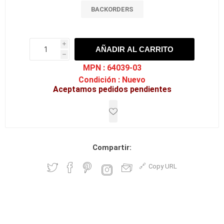
BACKORDERS
i
AÑADIR AL CARRITO
h
h
MPN :
64039-03
Condición :
Nuevo
Aceptamos pedidos pendientes
Compartir:
Copy URL