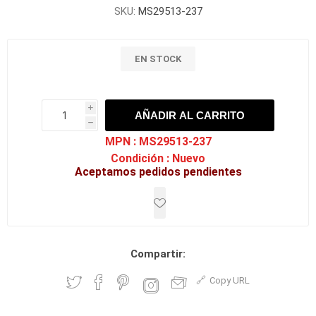
SKU:
MS29513-237
EN STOCK
i
AÑADIR AL CARRITO
h
h
MPN :
MS29513-237
Condición :
Nuevo
Aceptamos pedidos pendientes
Compartir:
Copy URL