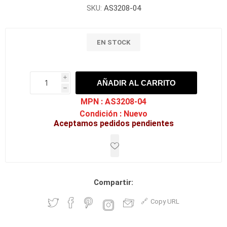
SKU:
AS3208-04
EN STOCK
i
AÑADIR AL CARRITO
h
h
MPN :
AS3208-04
Condición :
Nuevo
Aceptamos pedidos pendientes
Compartir:
Copy URL