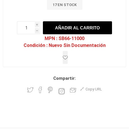
17 EN STOCK
i
AÑADIR AL CARRITO
h
h
MPN :
SB66-11000
Condición :
Nuevo Sin Documentación
Compartir:
Copy URL