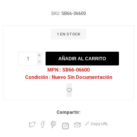
SKU:
SB66-06600
1 EN STOCK
i
AÑADIR AL CARRITO
h
h
MPN :
SB66-06600
Condición :
Nuevo Sin Documentación
Compartir:
Copy URL