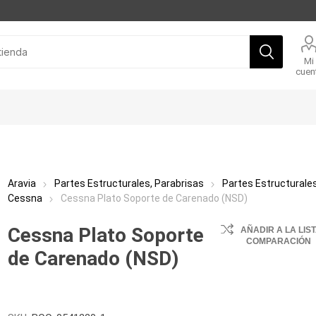
Mi
cuen
Aravia
Partes Estructurales, Parabrisas
Partes Estructurale
Cessna
Cessna Plato Soporte de Carenado (NSD)
Cessna Plato Soporte
AÑADIR A LA LIS
COMPARACIÓN
de Carenado (NSD)