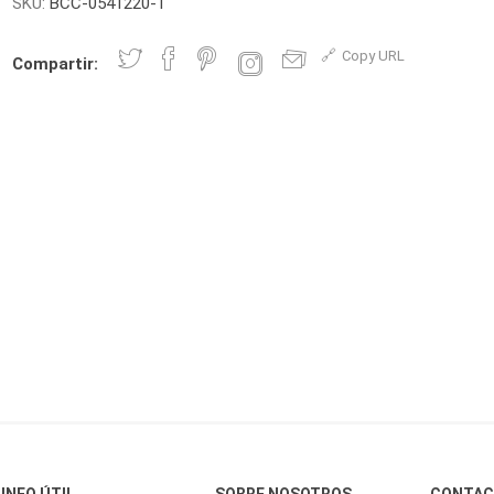
SKU:
BCC-0541220-1
Copy URL
Compartir:
INFO ÚTIL
SOBRE NOSOTROS
CONTA