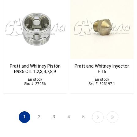
Pratt and Whitney Pistón
Pratt and Whitney Inyector
R985 CIL 1,2,3,4,7,8,9
PT6
En stock
En stock
Sku #: 27056
Sku #: 303197-1
1
2
3
4
5