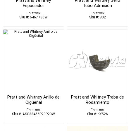
Pratt and Whitney
Pratt and Whitney Sello
Espaciador
Tubo Admisión
En stock
En stock
Sku #: 6467+30W
Sku #: 802
Pratt and Whitney Anillo de
Pratt and Whitney Traba de
Cigüeñal
Rodamiento
En stock
En stock
Sku #: ASC33456P20P20W
Sku #: KY526