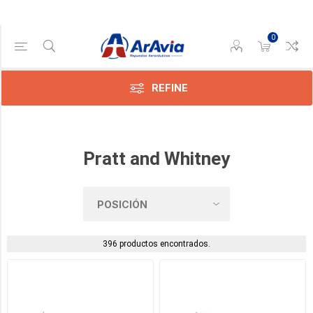
0
Categoría
REFINE
Cableras
(1)
Filtros
Pratt and Whitney
de
Aceite
(2)
Garret
(2)
396 productos encontrados.
Motores
de
Arranque
(2)