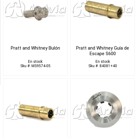
O
Rings
Varios
(2)
Para
Cilindros
(2)
Pratt and Whitney Bulón
Pratt and Whitney Guía de
Escape S600
4
En stock
En stock
MORE
Sku #: MS9574-05
Sku #: 84081+40
Disponible