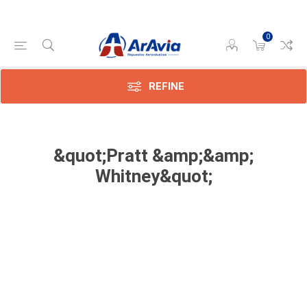
0
REFINE
&quot;Pratt &amp;&amp;
Whitney&quot;