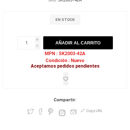
SKU:
SK2003-42A
EN STOCK
i
AÑADIR AL CARRITO
h
h
MPN :
SK2003-42A
Condición :
Nuevo
Aceptamos pedidos pendientes
Compartir:
Copy URL