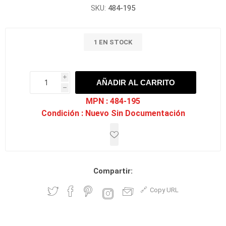
SKU:
484-195
1 EN STOCK
i
AÑADIR AL CARRITO
h
h
MPN :
484-195
Condición :
Nuevo Sin Documentación
Compartir:
Copy URL