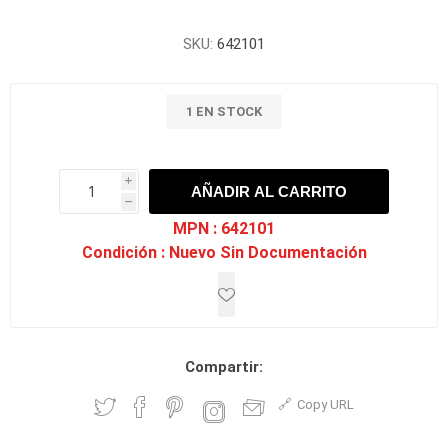
SKU:
642101
1 EN STOCK
i
AÑADIR AL CARRITO
h
h
MPN :
642101
Condición :
Nuevo Sin Documentación
Compartir:
Copy URL