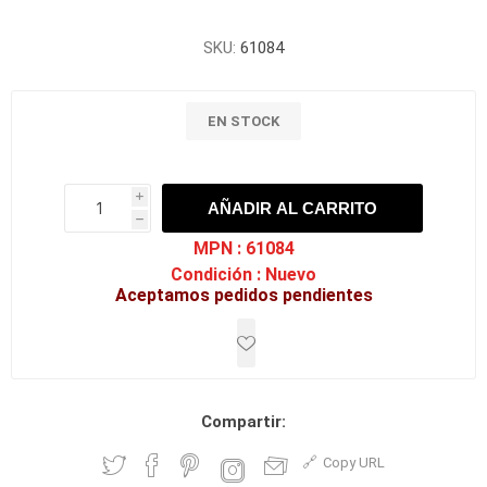
SKU:
61084
EN STOCK
i
AÑADIR AL CARRITO
h
h
MPN :
61084
Condición :
Nuevo
Aceptamos pedidos pendientes
Compartir:
Copy URL