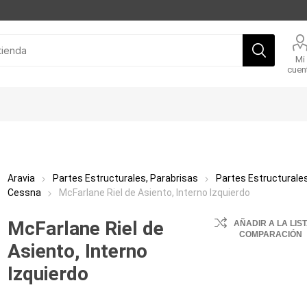
Mi
cuen
Aravia
Partes Estructurales, Parabrisas
Partes Estructurale
Cessna
McFarlane Riel de Asiento, Interno Izquierdo
McFarlane Riel de
AÑADIR A LA LIS
COMPARACIÓN
Asiento, Interno
Izquierdo