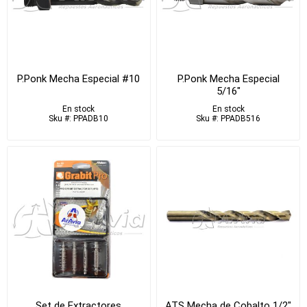
P.Ponk Mecha Especial #10
P.Ponk Mecha Especial
5/16"
En stock
En stock
Sku #: PPADB10
Sku #: PPADB516
Set de Extractores
ATS Mecha de Cobalto 1/2"