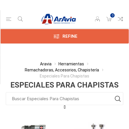
0
Gama de precios
Min:$
6.452,00
REFINE
ax:$
187,00
Categoría
Aravia
Herramientas
Remachadoras, Accesorios, Chapistería
Especiales Para Chapistas
Fabricante
ESPECIALES PARA CHAPISTAS