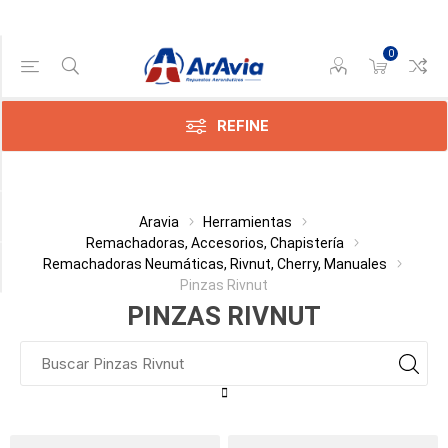
0
Gama de precios
Min:$
272.585,00
REFINE
ax:$
906,00
Categoría
Aravia
Herramientas
Remachadoras, Accesorios, Chapistería
Remachadoras Neumáticas, Rivnut, Cherry, Manuales
Fabricante
Pinzas Rivnut
PINZAS RIVNUT