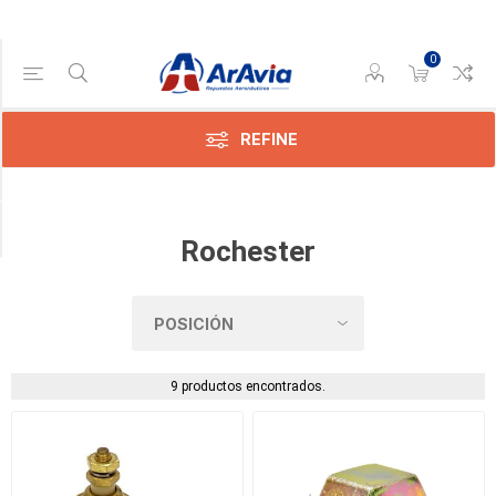
0
Categoría
Instrumentos
de
REFINE
Motor
(9)
TIPO
Rochester
9 productos encontrados.