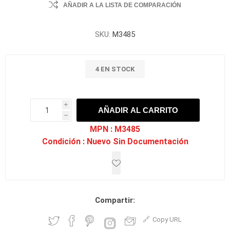
AÑADIR A LA LISTA DE COMPARACIÓN
SKU:
M3485
4 EN STOCK
i
AÑADIR AL CARRITO
h
h
MPN :
M3485
Condición :
Nuevo Sin Documentación
Compartir:
Copy URL