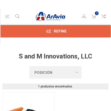
0
Categoría
Entelado
y
REFINE
Pintura
(1)
S and M Innovations, LLC
1 productos encontrados.