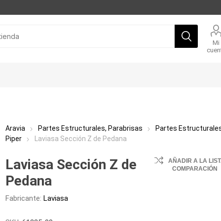
Mi
cuen
Aravia
Partes Estructurales, Parabrisas
Partes Estructurale
Piper
Laviasa Sección Z de Pedana
Laviasa Sección Z de
AÑADIR A LA LIS
COMPARACIÓN
Pedana
Fabricante:
Laviasa