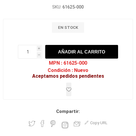
SKU:
61625-000
EN STOCK
i
AÑADIR AL CARRITO
h
h
MPN :
61625-000
Condición :
Nuevo
Aceptamos pedidos pendientes
Compartir:
Copy URL