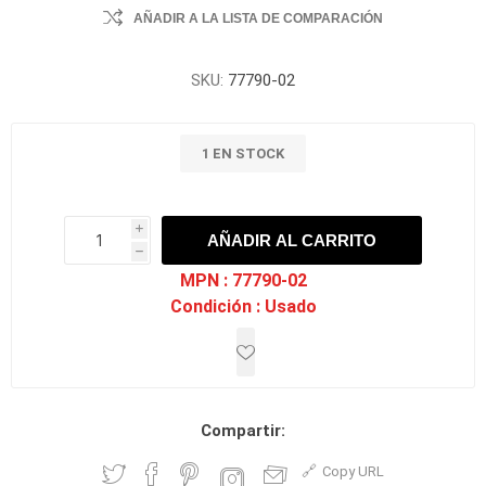
AÑADIR A LA LISTA DE COMPARACIÓN
SKU:
77790-02
1 EN STOCK
i
AÑADIR AL CARRITO
h
h
MPN :
77790-02
Condición :
Usado
Compartir:
Copy URL